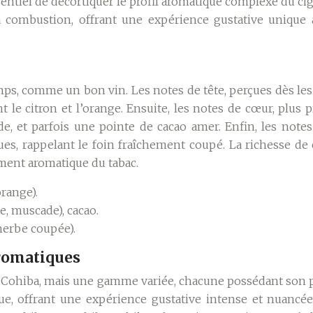
sentiel de décortiquer le profil aromatique complexe du cig
 combustion, offrant une expérience gustative unique à
emps, comme un bon vin. Les notes de tête, perçues dès le
t le citron et l’orange. Ensuite, les notes de cœur, plus
e, et parfois une pointe de cacao amer. Enfin, les notes
es, rappelant le foin fraîchement coupé. La richesse de 
ment aromatique du tabac.
orange).
e, muscade), cacao.
 herbe coupée).
aromatiques
are Cohiba, mais une gamme variée, chacune possédant son p
e, offrant une expérience gustative intense et nuancée.