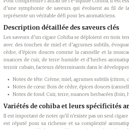
Pour comprendre l’attrait de l’e-liquide Cohiba, il est es
d’une symphonie de saveurs qui évoluent au fil de la
représente un véritable défi pour les aromaticiens.
Description détaillée des saveurs clés
Les saveurs d’un cigare Cohiba se déploient en trois t
avec des touches de miel et d’agrumes subtils, évoquan
cèdre, d’épices douces comme la cannelle et la muscad
nuances de cuir, de terre humide et d’herbes aromatiqu
terroir cubain, facteurs déterminants dans le développe
Notes de tête: Crème, miel, agrumes subtils (citron, 
Notes de cœur: Bois de cèdre, épices douces (cannell
Notes de fond: Cuir, terre, nuances herbacées (foin,
Variétés de cohiba et leurs spécificités 
Il est important de noter qu’il n’existe pas un seul cig
est réputé pour sa richesse et sa complexité aromatiqu