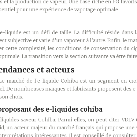
rs et la production de vapeur. Une base riche en PG favori
essentiel pour une expérience de vapotage optimale.
-liquide est un défi de taille. La difficulté réside dan
t subjective et varie d’un vapoteur à l’autre. Enfin, le mat
rer cette complexité, les conditions de conservation du c
optimale.
La transition vers la section suivante va être fait
tendances et acteurs
Le marché de l’e-liquide Cohiba est un segment en crois
el. De nombreuses marques et fabricants proposent des e-li
son choix.
proposant des e-liquides cohiba
iquides saveur Cohiba. Parmi elles, on peut citer VDLV (
uid, un acteur majeur du marché français qui propose une
rprétations intéressantes. Il est conseillé de consulter 