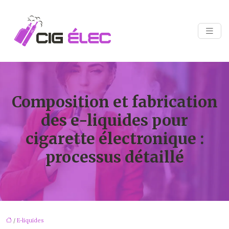
Composition et fabrication
des e-liquides pour
cigarette électronique :
processus détaillé
/
E-liquides