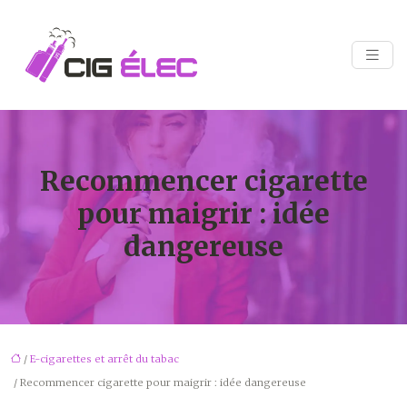
Recommencer cigarette
pour maigrir : idée
dangereuse
/
E-cigarettes et arrêt du tabac
/ Recommencer cigarette pour maigrir : idée dangereuse