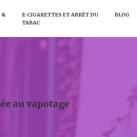
 &
E-CIGARETTES ET ARRÊT DU
BLOG
TABAC
iée au vapotage