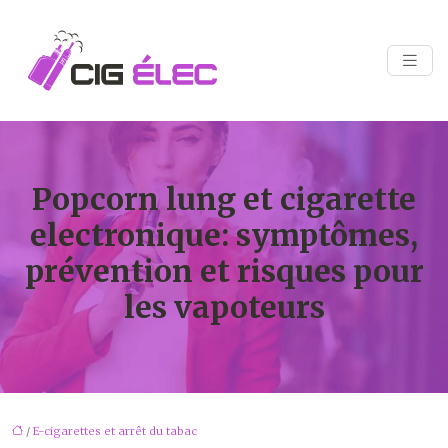
Popcorn lung et cigarette
electronique: symptômes,
prévention et risques pour
les vapoteurs
/
E-cigarettes et arrêt du tabac