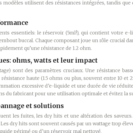
ns modèles utilisent des résistances intégrées, tandis que
rformance
 essentiels: le réservoir (5ml!), qui contient votre e-liqu
tip, l’embout buccal. Chaque composant joue un rôle crucial d
apidement qu’une résistance de 1.2 ohm.
ues: ohms, watts et leur impact
ttage) sont des paramètres cruciaux. Une résistance bas
 résistance haute (1.5 ohms ou plus, souvent entre 10 et
ommation excessive d’e-liquide et une durée de vie réduite
du fabricant pour une utilisation optimale et évitez la s
pannage et solutions
nt les fuites, les dry hits et une altération des saveurs
 Les dry hits sont souvent causés par un wattage trop élev
liquide périmé ou d’un réservoir mal nettoyé.