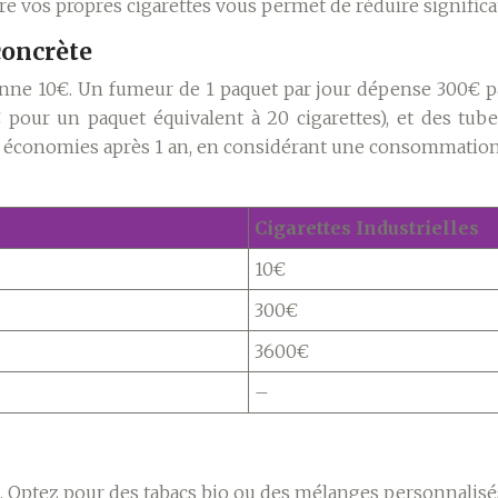
uire vos propres cigarettes vous permet de réduire signifi
concrète
enne 10€. Un fumeur de 1 paquet par jour dépense 300€ pa
€ pour un paquet équivalent à 20 cigarettes), et des tub
 économies après 1 an, en considérant une consommation de
Cigarettes Industrielles
10€
300€
3600€
–
n. Optez pour des tabacs bio ou des mélanges personnalis