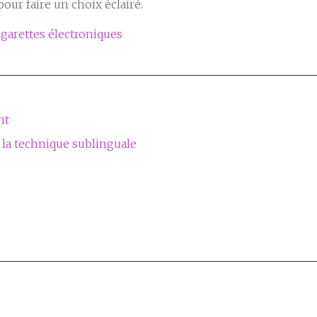
our faire un choix éclairé.
garettes électroniques
nt
 la technique sublinguale