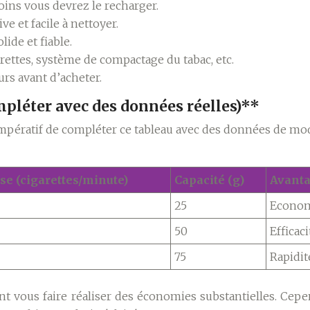
oins vous devrez le recharger.
e et facile à nettoyer.
ide et fiable.
ettes, système de compactage du tabac, etc.
urs avant d’acheter.
pléter avec des données réelles)**
mpératif de compléter ce tableau avec des données de mod
se (cigarettes/minute)
Capacité (g)
Avant
25
Econo
50
Efficaci
75
Rapidit
t vous faire réaliser des économies substantielles. Cepend